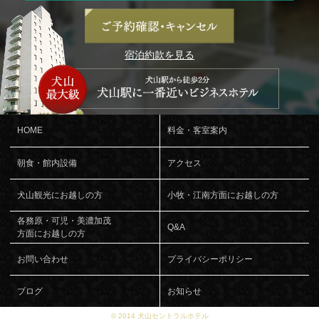
宿泊約款を見る
HOME
料金・客室案内
朝食・館内設備
アクセス
犬山観光にお越しの方
小牧・江南方面にお越しの方
各務原・可児・美濃加茂
Q&A
方面にお越しの方
お問い合わせ
プライバシーポリシー
ブログ
お知らせ
© 2014 犬山セントラルホテル