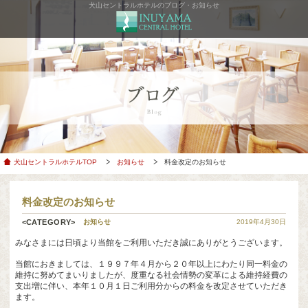
犬山セントラルホテルのブログ・お知らせ
犬山セントラルホテルTOP
お知らせ
料金改定のお知らせ
料金改定のお知らせ
お知らせ
2019年4月30日
みなさまには日頃より当館をご利用いただき誠にありがとうございます。
当館におきましては、１９９７年４月から２０年以上にわたり同一料金の
維持に努めてまいりましたが、度重なる社会情勢の変革による維持経費の
支出増に伴い、本年１０月１日ご利用分からの料金を改定させていただき
ます。